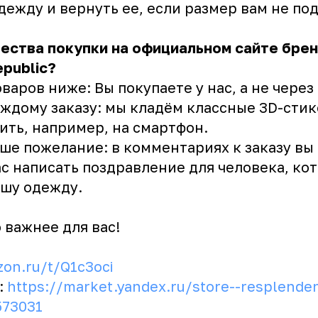
ежду и вернуть ее, если размер вам не по
ества покупки на официальном сайте бре
epublic?
варов ниже: Вы покупаете у нас, а не через
аждому заказу: мы кладём классные 3D-сти
ить, например, на смартфон.
ше пожелание: в комментариях к заказу вы
с написать поздравление для человека, ко
ашу одежду.
 важнее для вас!
zon.ru/t/Q1c3oci
:
https://market.yandex.ru/store--resplenden
573031