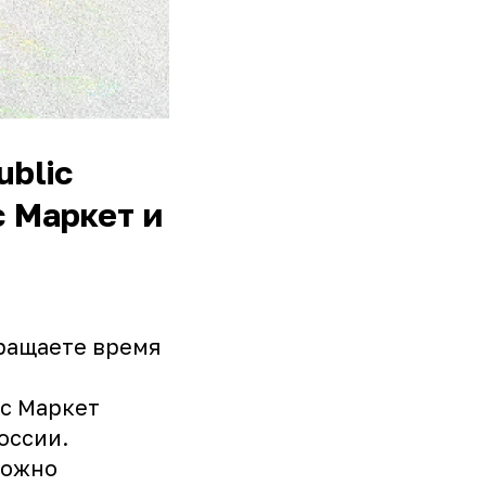
ublic
 Маркет и
кращаете время
кс Маркет
оссии.
можно