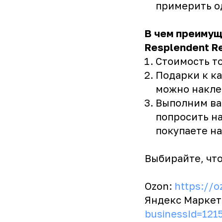
примерить од
В чем преимущ
Resplendent R
Стоимость то
Подарки к к
можно накле
Выполним ва
попросить на
покупаете н
Выбирайте, что
Ozon:
https://o
Яндекс Маркет
businessId=121