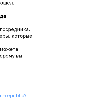
дошёл.
нда
 посредника.
керы, которые
 можете
торому вы
t-republic?