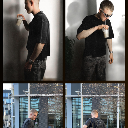
ьной и
ством.